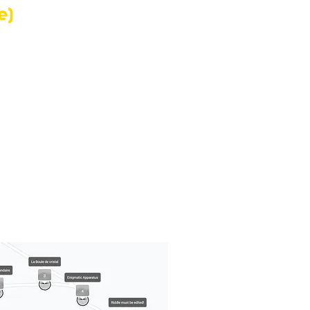
e)
Un parcours
dans la for
sur la plage
idéal pour p
l'aventure !