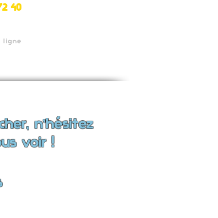
72 40
 ligne
cher, n'hésitez
us voir !
s