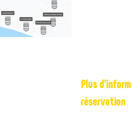
14 énigmes
Parcours su
Plus d'infor
réservation
onne
Appeler direc
les moins de 10 ans