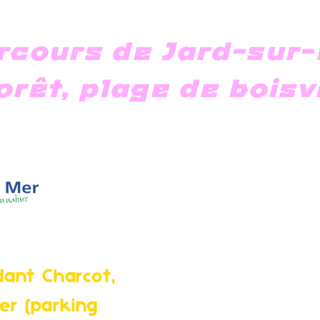
rcours de Jard-sur-
orêt, plage de bois
ez-vous :
ant Charcot,
er (parking