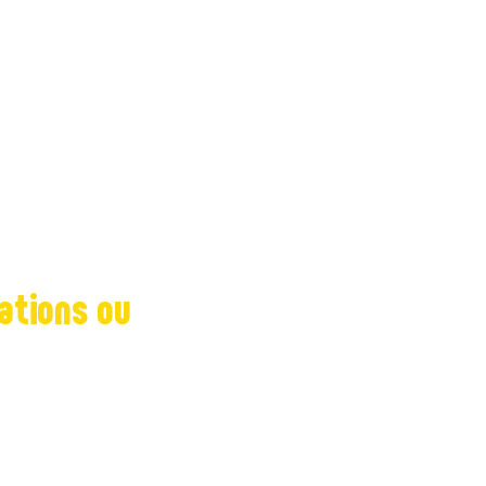
r environ 1km5
mations ou
tement au