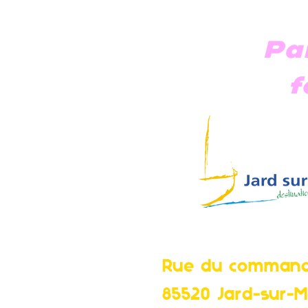
Pa
f
Point de rend
Rue du command
85520 Jard-sur-M