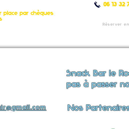
06 13 32 
r place par chèques
s
Réserver en
Snack Bar le Ro
pas à passer no
Nos Partenaire
air@gmail.com