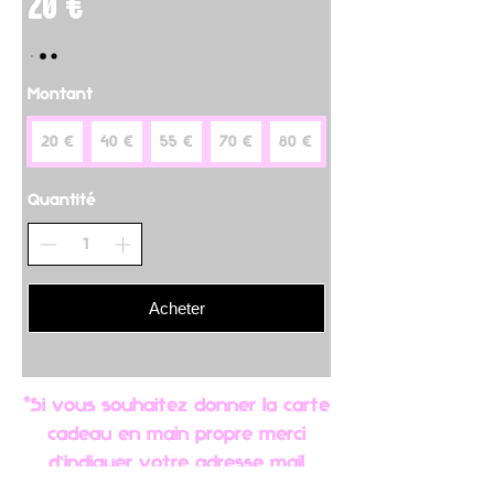
20 €
Montant
20 €
40 €
55 €
70 €
80 €
Quantité
Acheter
*
Si vous souhaitez donner la carte
cadeau en main propre merci
d'indiquer votre adresse mail
personnel pour que nous puissions